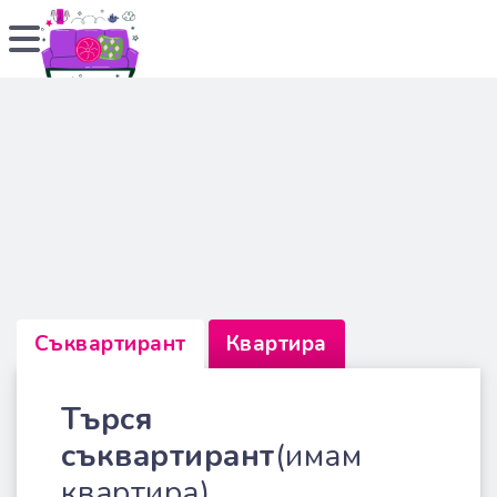
Съквартирант
Квартира
Търся
съквартирант
(имам
квартира)